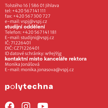
Tolstého 16 | 586 01 Jihlava
tel:
+420 567 141 111
fax:
+420 567 300 727
e-mail:
vspj@vspj.cz
studijní oddělení
Telefon:
+420 567 141 181
E-mail:
studijni@vspj.cz
IČ: 71226401
DIČ: CZ71226401
ID datové schránky: w9ej9jg
kontaktní místo kanceláře rektora
Monika Jonášová
E-mail:
monika.jonasova@vspj.cz