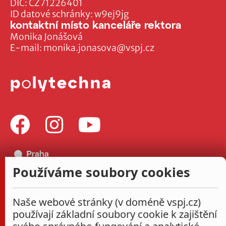
DIČ: CZ71226401
ID datové schránky: w9ej9jg
kontaktní místo kanceláře rektora
Monika Jonášová
E-mail:
monika.jonasova@vspj.cz
Používáme soubory cookies
Naše webové stránky (v doméně vspj.cz)
používají základní soubory cookie k zajištění