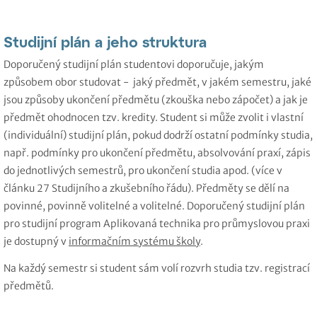
Studijní plán a jeho struktura
Doporučený studijní plán studentovi doporučuje, jakým
způsobem obor studovat - jaký předmět, v jakém semestru, jaké
jsou způsoby ukončení předmětu (zkouška nebo zápočet) a jak je
předmět ohodnocen tzv. kredity. Student si může zvolit i vlastní
(individuální) studijní plán, pokud dodrží ostatní podmínky studia,
např. podmínky pro ukončení předmětu, absolvování praxí, zápis
do jednotlivých semestrů, pro ukončení studia apod. (více v
článku 27 Studijního a zkušebního řádu). Předměty se dělí na
povinné, povinně volitelné a volitelné. Doporučený studijní plán
pro studijní program Aplikovaná technika pro průmyslovou praxi
je dostupný v
informačním systému školy
.
Na každý semestr si student sám volí rozvrh studia tzv. registrací
předmětů.