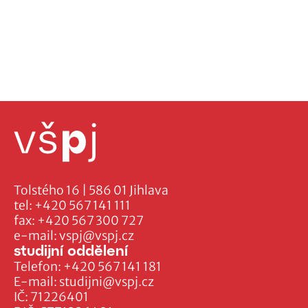
Tolstého 16 | 586 01 Jihlava
tel:
+420 567 141 111
fax:
+420 567 300 727
e-mail:
vspj@vspj.cz
studijní oddělení
Telefon:
+420 567 141 181
E-mail:
studijni@vspj.cz
IČ: 71226401