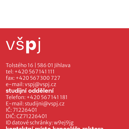
Tolstého 16 | 586 01 Jihlava
tel:
+420 567 141 111
fax:
+420 567 300 727
e-mail:
vspj@vspj.cz
studijní oddělení
Telefon:
+420 567 141 181
E-mail:
studijni@vspj.cz
IČ: 71226401
DIČ: CZ71226401
ID datové schránky: w9ej9jg
kontaktní místo kanceláře rektora