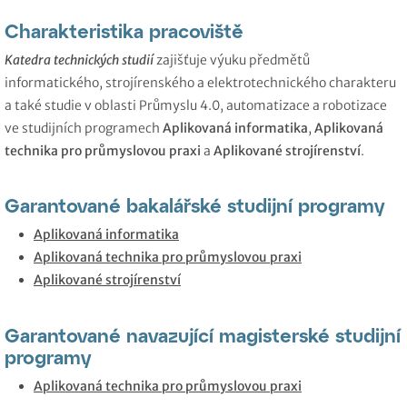
Charakteristika pracoviště
Katedra technických studií
zajišťuje výuku předmětů
informatického, strojírenského a elektrotechnického charakteru
a také studie v oblasti Průmyslu 4.0, automatizace a robotizace
ve studijních programech
Aplikovaná informatika
,
Aplikovaná
technika pro průmyslovou praxi
a
Aplikované strojírenství
.
Garantované bakalářské studijní programy
Aplikovaná informatika
Aplikovaná technika pro průmyslovou praxi
Aplikované strojírenství
Garantované navazující magisterské studijní
programy
Aplikovaná technika pro průmyslovou praxi