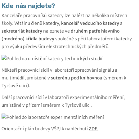
Kde nás najdete?
Kanceláře pracovníků katedry lze nalézt na několika místech
školy. Většinu členů katedry,
kancelář vedoucího katedry
a
sekretariát katedry
naleznete ve
druhém patře hlavního
(modrého) křídla budovy
společně s pěti laboratořemi katedry
pro výuku především elektrotechnických předmětů.
Někteří pracovníci sídlí v laboratoři zpracování signálu a
multimédií, umístěné v
suterénu pod knihovnou
(směrem k
Tyršově ulici).
Další pracovníci sídlí v laboratoři experimentálního měření,
umístěné v přízemí směrem k Tyršově ulici.
Orientační plán budovy VŠPJ k nahlédnutí
ZDE.