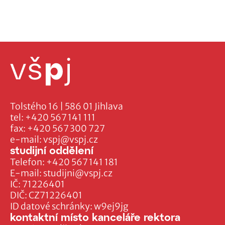
Tolstého 16 | 586 01 Jihlava
tel:
+420 567 141 111
fax:
+420 567 300 727
e-mail:
vspj@vspj.cz
studijní oddělení
Telefon:
+420 567 141 181
E-mail:
studijni@vspj.cz
IČ: 71226401
DIČ: CZ71226401
ID datové schránky: w9ej9jg
kontaktní místo kanceláře rektora