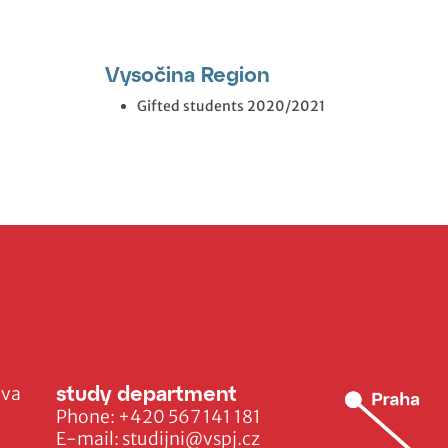
Vysočina Region
Gifted students 2020/2021
study department
ava
Phone:
+420 567 141 181
E-mail:
studijni@vspj.cz