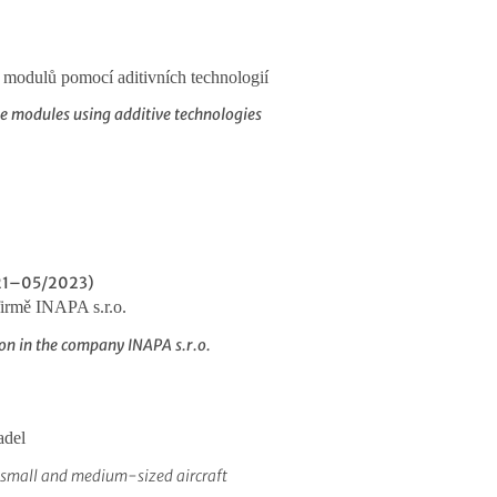
modulů pomocí aditivních technologií
 modules using additive technologies
21–
05/2023)
irmě INAPA s.r.o.
on in the company INAPA s.r.o.
adel
 small and medium-sized aircraft