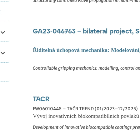
Structurally controlled wave propagation in multi-mat
T
GA23-046763 –
bilateral project,
Řiditelná úchopová mechanika: Modelování
Controllable gripping mechanics: modelling, control a
TACR
FW06010448 – TAČR TREND (01/2023–12/2025)
Vývoj inovativních biokompatibilních povlaků
Development of innovative biocompatible coatings pre