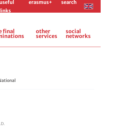
useful
erasmus+
search
links
e final
other
social
minations
services
networks
National
.D.