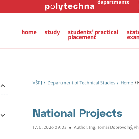
departments
home
study
students' practical
stat
placement
exa
VŠPJ
/
Department of Technical Studies
/
Home
/ 
National Projects
17. 6. 2026 09:03
●
Author: Ing. Tomáš Dobrovolný, Ph